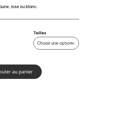
prix :
aune, rose ou blanc.
150 €
à
2.000 €
Tailles
outer au panier