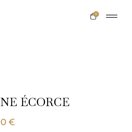
0
INE ÉCORCE
Plage
00
€
de