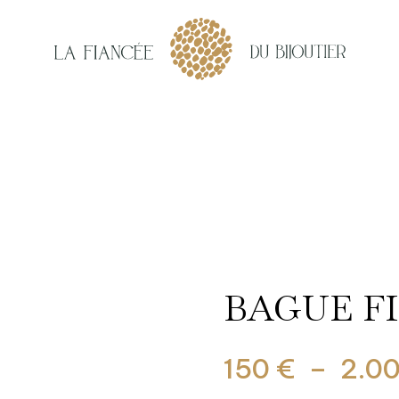
BAGUE F
150
€
–
2.0