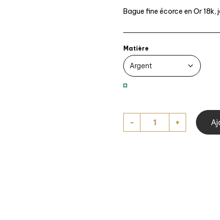
Bague fine écorce en Or 18k, j
Matière
quantité
Aj
de
Bague
fine
écorce