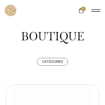
1673048919742230
0
BOUTIQUE
CATÉGORIES